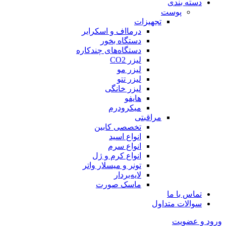
دسته بندی
پوست
تجهیزات
درمااف و اسکرابر
دستگاه بخور
دستگاه‌های چندکاره
لیزر CO2
لیزر مو
لیزر تتو
لیزر خانگی
هایفو
میکرودرم
مراقبتی
تخصصی کابین
انواع اسید
انواع سرم
انواع کرم و ژل
تونر و میسلار واتر
لایه‌بردار
ماسک صورت
تماس با ما
سوالات متداول
ورود و عضویت