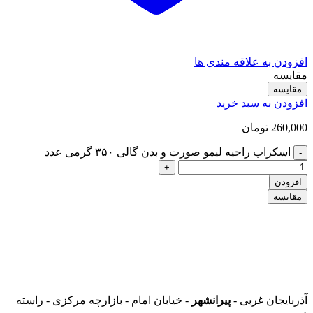
افزودن به علاقه مندی ها
مقایسه
مقایسه
افزودن به سبد خرید
260,000
تومان
اسکراب راحیه لیمو صورت و بدن گالی ۳۵۰ گرمی عدد
-
+
افزودن
مقایسه
آذربایجان غربی -
پیرانشهر
- خیابان امام - بازارچه مرکزی - راسته