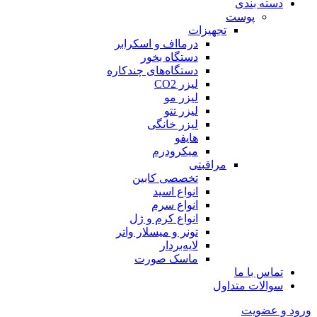
دسته بندی
پوست
تجهیزات
درمااف و اسکرابر
دستگاه بخور
دستگاه‌های چندکاره
لیزر CO2
لیزر مو
لیزر تتو
لیزر خانگی
هایفو
میکرودرم
مراقبتی
تخصصی کابین
انواع اسید
انواع سرم
انواع کرم و ژل
تونر و میسلار واتر
لایه‌بردار
ماسک صورت
تماس با ما
سوالات متداول
ورود و عضویت